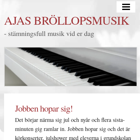
HEM
AJAS BRÖLLOPSMUSIK
BRÖLLOP
- stämningsfull musik vid er dag
MINGEL/FEST
LYSSNA
FRÅGOR & SVAR
KONTAKT
BLOGG
SAMARBETEN
Jobben hopar sig!
Det börjar närma sig jul och nyår och flera sista-
minuten gig ramlar in. Jobben hopar sig och det är
körkonserter, julshower med eleverna i grundskolan