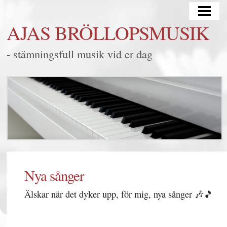
HEM
AJAS BRÖLLOPSMUSIK
BRÖLLOP
- stämningsfull musik vid er dag
MINGEL/FEST
LYSSNA
FRÅGOR & SVAR
KONTAKT
BLOGG
SAMARBETEN
Nya sånger
Älskar när det dyker upp, för mig, nya sånger 🎶🎵