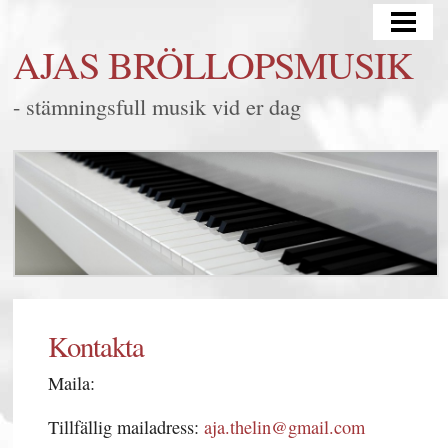
HEM
AJAS BRÖLLOPSMUSIK
BRÖLLOP
- stämningsfull musik vid er dag
MINGEL/FEST
LYSSNA
FRÅGOR & SVAR
KONTAKT
BLOGG
SAMARBETEN
Kontakta
Maila:
Tillfällig mailadress:
aja.thelin@gmail.com