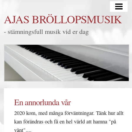
HEM
AJAS BRÖLLOPSMUSIK
BRÖLLOP
- stämningsfull musik vid er dag
MINGEL/FEST
LYSSNA
FRÅGOR & SVAR
KONTAKT
BLOGG
SAMARBETEN
En annorlunda vår
2020 kom, med många förväntningar. Tänk hur allt
kan förändras och få en hel värld att hamna "på
vänt"....